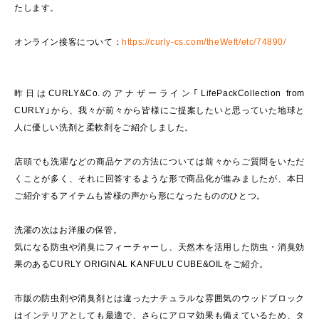
たします。
オンライン接客について：
https://curly-cs.com/theWeft/etc/74890/
昨日はCURLY&Co.のアナザーライン「LifePackCollection from
CURLY」から、我々が前々から皆様にご提案したいと思っていた地球と
人に優しい洗剤と柔軟剤をご紹介しました。
店頭でも洗濯などの商品ケアの方法については前々からご質問をいただ
くことが多く、それに回答するような形で商品化が進みましたが、本日
ご紹介するアイテムも皆様の声から形になったもののひとつ。
洗濯の次はお洋服の保管。
気になる防虫や消臭にフィーチャーし、天然木を活用した防虫・消臭効
果のあるCURLY ORIGINAL KANFULU CUBE&OILをご紹介。
市販の防虫剤や消臭剤とは違ったナチュラルな雰囲気のウッドブロック
はインテリアとしても最適で、さらにアロマ効果も備えているため、タ