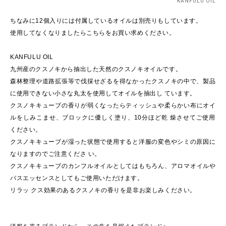
KANFULU OIL
ちなみに12個入りには付属しているオイルは別売りもしています。
使用してなくなりましたらこちらをお買い求めください。
KANFULU OIL
九州産のクスノキから抽出した天然のクスノキオイルです。
森林整理や道路拡張等で伐採せざるを得なかったクスノキの中で、製品
に使用できない小さな丸太を使用してオイルを抽出し ています。
クスノキキューブの香りが弱くなったらティッシュや柔らかい布にオイ
ルをしみこませ、ブロックに優しく塗り、10分ほど乾 燥させてご使用
ください。
クスノキキューブが湿った状態で使用すると洋服の変色やシミの原因に
なりますのでご注意くださ い。
クスノキキューブのカンフルオイルとしてはもちろん、アロマオイルや
バスエッセンスとしてもご使用いただけます。
リラッ クス効果のあるクスノキの香りを是非お楽しみください。