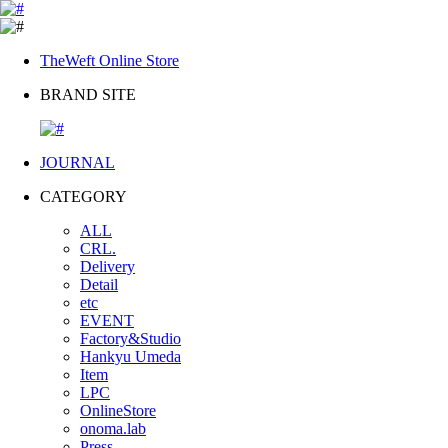
TheWeft Online Store
BRAND SITE
JOURNAL
CATEGORY
ALL
CRL.
Delivery
Detail
etc
EVENT
Factory&Studio
Hankyu Umeda
Item
LPC
OnlineStore
onoma.lab
Press