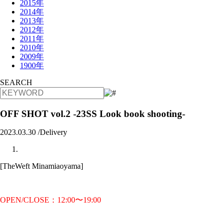
2015年
2014年
2013年
2012年
2011年
2010年
2009年
1900年
SEARCH
OFF SHOT vol.2 -23SS Look book shooting-
2023.03.30 /
Delivery
[TheWeft Minamiaoyama]
OPEN/CLOSE：12:00〜19:00