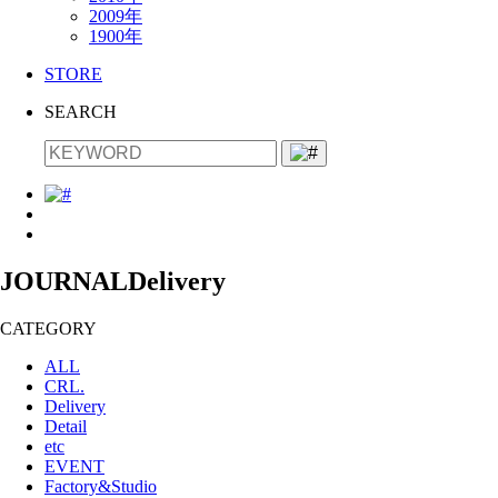
2009年
1900年
STORE
SEARCH
JOURNAL
Delivery
CATEGORY
ALL
CRL.
Delivery
Detail
etc
EVENT
Factory&Studio