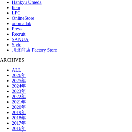
Hankyu Umeda
Item
LPC
OnlineStore
onoma.lab
Press
Recruit
SANUA
Style
川北商店 Factory Store
ARCHIVES
ALL
2026年
2025年
2024年
2023年
2022年
2021年
2020年
2019年
2018年
2017年
2016年