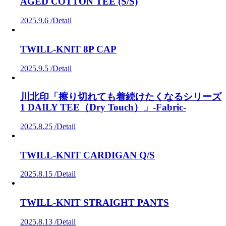
AGED COTTON TEE (S/S)
2025.9.6 /
Detail
TWILL-KNIT 8P CAP
2025.9.5 /
Detail
川北印「擦り切れても着続けたくなるシリーズ
1 DAILY TEE（Dry Touch）」-Fabric-
2025.8.25 /
Detail
TWILL-KNIT CARDIGAN Q/S
2025.8.15 /
Detail
TWILL-KNIT STRAIGHT PANTS
2025.8.13 /
Detail