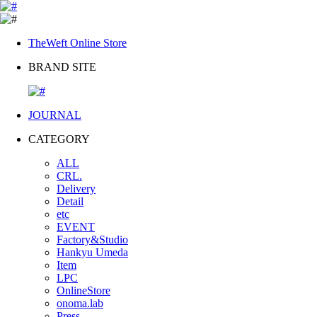
TheWeft Online Store
BRAND SITE
JOURNAL
CATEGORY
ALL
CRL.
Delivery
Detail
etc
EVENT
Factory&Studio
Hankyu Umeda
Item
LPC
OnlineStore
onoma.lab
Press