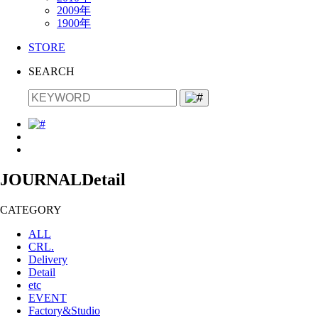
2009年
1900年
STORE
SEARCH
JOURNAL
Detail
CATEGORY
ALL
CRL.
Delivery
Detail
etc
EVENT
Factory&Studio