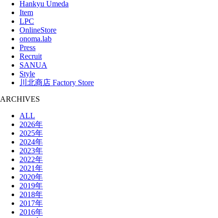
Hankyu Umeda
Item
LPC
OnlineStore
onoma.lab
Press
Recruit
SANUA
Style
川北商店 Factory Store
ARCHIVES
ALL
2026年
2025年
2024年
2023年
2022年
2021年
2020年
2019年
2018年
2017年
2016年