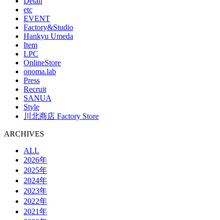
Detail
etc
EVENT
Factory&Studio
Hankyu Umeda
Item
LPC
OnlineStore
onoma.lab
Press
Recruit
SANUA
Style
川北商店 Factory Store
ARCHIVES
ALL
2026年
2025年
2024年
2023年
2022年
2021年