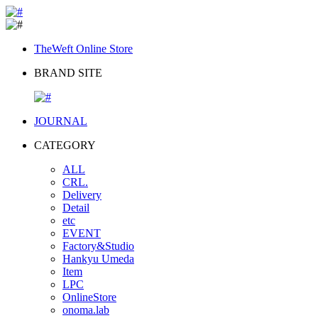
TheWeft Online Store
BRAND SITE
JOURNAL
CATEGORY
ALL
CRL.
Delivery
Detail
etc
EVENT
Factory&Studio
Hankyu Umeda
Item
LPC
OnlineStore
onoma.lab