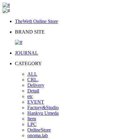
TheWeft Online Store
BRAND SITE
JOURNAL
CATEGORY
ALL
CRL.
Delivery
Detail
etc
EVENT
Factory&Studio
Hankyu Umeda
Item
LPC
OnlineStore
onoma.lab