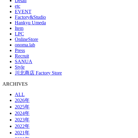
Detail
etc
EVENT
Factory&Studio
Hankyu Umeda
Item
LPC
OnlineStore
onoma.lab
Press
Recruit
SANUA
Style
川北商店 Factory Store
ARCHIVES
ALL
2026年
2025年
2024年
2023年
2022年
2021年