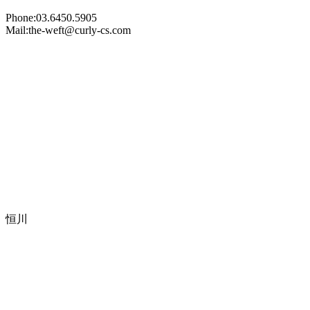
Phone:03.6450.5905
Mail:the-weft@curly-cs.com
恒川