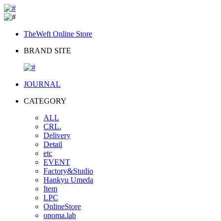
TheWeft Online Store
BRAND SITE
JOURNAL
CATEGORY
ALL
CRL.
Delivery
Detail
etc
EVENT
Factory&Studio
Hankyu Umeda
Item
LPC
OnlineStore
onoma.lab