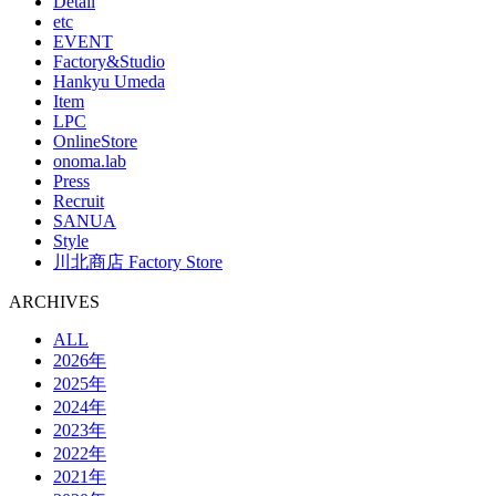
Detail
etc
EVENT
Factory&Studio
Hankyu Umeda
Item
LPC
OnlineStore
onoma.lab
Press
Recruit
SANUA
Style
川北商店 Factory Store
ARCHIVES
ALL
2026年
2025年
2024年
2023年
2022年
2021年