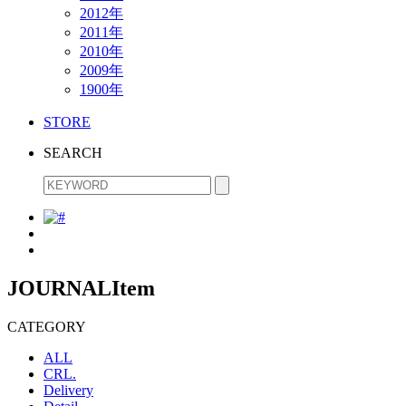
2012年
2011年
2010年
2009年
1900年
STORE
SEARCH
JOURNAL
Item
CATEGORY
ALL
CRL.
Delivery