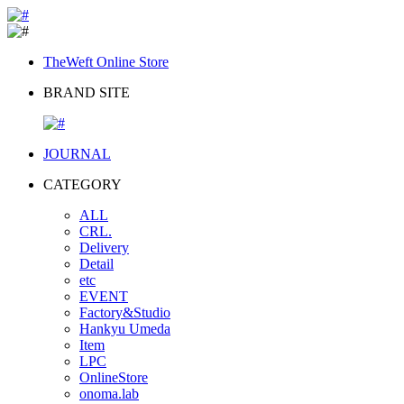
TheWeft Online Store
BRAND SITE
JOURNAL
CATEGORY
ALL
CRL.
Delivery
Detail
etc
EVENT
Factory&Studio
Hankyu Umeda
Item
LPC
OnlineStore
onoma.lab