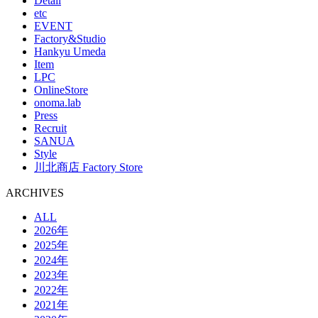
Detail
etc
EVENT
Factory&Studio
Hankyu Umeda
Item
LPC
OnlineStore
onoma.lab
Press
Recruit
SANUA
Style
川北商店 Factory Store
ARCHIVES
ALL
2026年
2025年
2024年
2023年
2022年
2021年