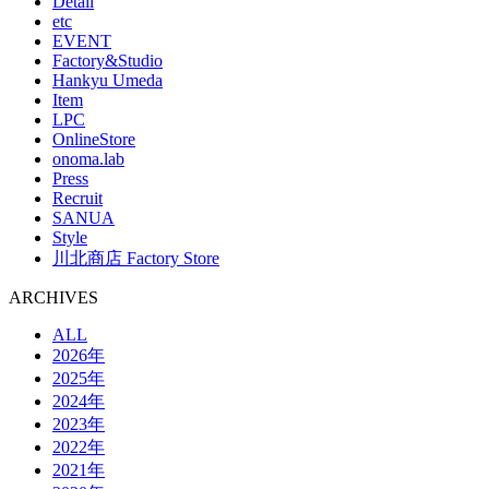
Detail
etc
EVENT
Factory&Studio
Hankyu Umeda
Item
LPC
OnlineStore
onoma.lab
Press
Recruit
SANUA
Style
川北商店 Factory Store
ARCHIVES
ALL
2026年
2025年
2024年
2023年
2022年
2021年