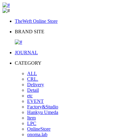
TheWeft Online Store
BRAND SITE
JOURNAL
CATEGORY
ALL
CRL.
Delivery
Detail
etc
EVENT
Factory&Studio
Hankyu Umeda
Item
LPC
OnlineStore
onoma.lab