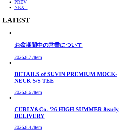
PREV
NEXT
LATEST
お盆期間中の営業について
2026.8.7 /
Item
DETAILS of SUVIN PREMIUM MOCK-
NECK S/S TEE
2026.8.6 /
Item
CURLY&Co. ’26 HIGH SUMMER 8early
DELIVERY
2026.8.4 /
Item