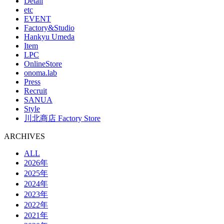
Detail
etc
EVENT
Factory&Studio
Hankyu Umeda
Item
LPC
OnlineStore
onoma.lab
Press
Recruit
SANUA
Style
川北商店 Factory Store
ARCHIVES
ALL
2026年
2025年
2024年
2023年
2022年
2021年