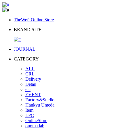
TheWeft Online Store
BRAND SITE
JOURNAL
CATEGORY
ALL
CRL.
Delivery
Detail
etc
EVENT
Factory&Studio
Hankyu Umeda
Item
LPC
OnlineStore
onoma.lab