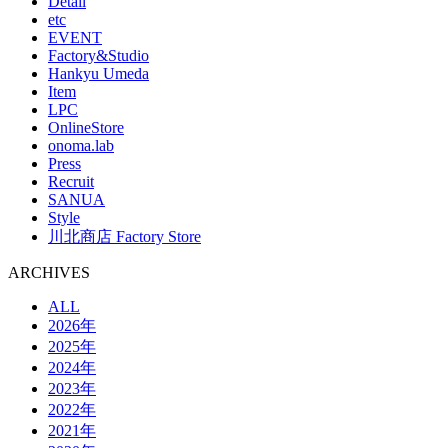
Detail
etc
EVENT
Factory&Studio
Hankyu Umeda
Item
LPC
OnlineStore
onoma.lab
Press
Recruit
SANUA
Style
川北商店 Factory Store
ARCHIVES
ALL
2026年
2025年
2024年
2023年
2022年
2021年