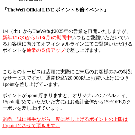
「TheWeft Official LINE ポイント５倍イベント」
1/4（土）からTheWeftは2025年の営業を再開いたしますが、
新年1/1(水)から1/13(月)の期間中
いつもご愛顧いただいてい
るお客様に向けてオフィシャルラインにてご登録いただける
ポイントを
通常の５倍アップ
で差し上げます。
こちらのサービスは店頭に実際にご来店のお客様のみの特別
なサービスですが、通常税込¥20,000以上お買い上げにつき
1pointを差し上げています。
ポイントが5point貯まりますと、オリジナルのノベルティ、
15point貯めていただいた方にはお会計全体から15%OFFのク
ーポンを差し上げています。
※尚、誠に勝手ながら一度に差し上げるポイントの上限は
15pointとさせて頂きます。