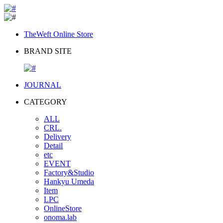
TheWeft Online Store
BRAND SITE
JOURNAL
CATEGORY
ALL
CRL.
Delivery
Detail
etc
EVENT
Factory&Studio
Hankyu Umeda
Item
LPC
OnlineStore
onoma.lab