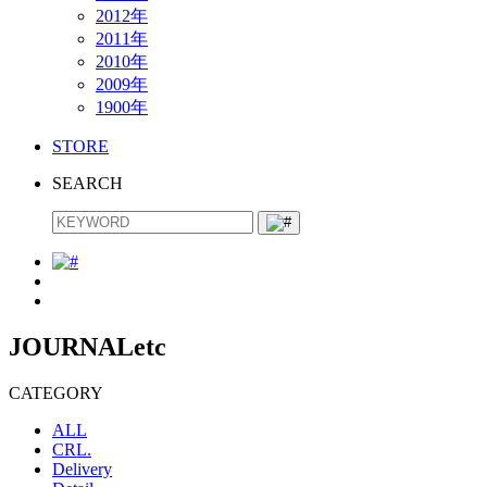
2012年
2011年
2010年
2009年
1900年
STORE
SEARCH
JOURNAL
etc
CATEGORY
ALL
CRL.
Delivery