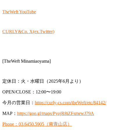
TheWeft YouTube
CURLY&Co. X(ex.Twitter)
[TheWeft Minamiaoyama]
定休日：火・水曜日（2025年6月より）
OPEN/CLOSE：12:00〜19:00
今月の営業日：
https://curly-cs.com/theWeft/etc/84142/
MAP：
https://goo.gl/maps/PyojR8iZFsmewJ79A
Phone：03.6450.5905（南青山店）