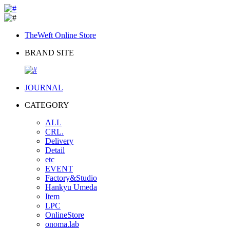
TheWeft Online Store
BRAND SITE
JOURNAL
CATEGORY
ALL
CRL.
Delivery
Detail
etc
EVENT
Factory&Studio
Hankyu Umeda
Item
LPC
OnlineStore
onoma.lab