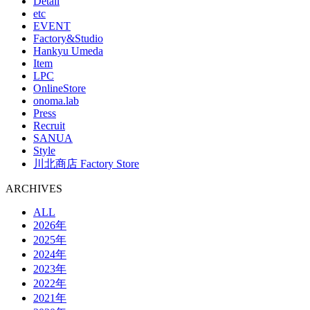
Detail
etc
EVENT
Factory&Studio
Hankyu Umeda
Item
LPC
OnlineStore
onoma.lab
Press
Recruit
SANUA
Style
川北商店 Factory Store
ARCHIVES
ALL
2026年
2025年
2024年
2023年
2022年
2021年