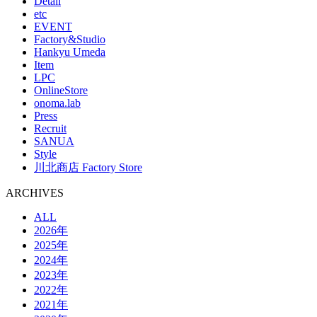
Detail
etc
EVENT
Factory&Studio
Hankyu Umeda
Item
LPC
OnlineStore
onoma.lab
Press
Recruit
SANUA
Style
川北商店 Factory Store
ARCHIVES
ALL
2026年
2025年
2024年
2023年
2022年
2021年