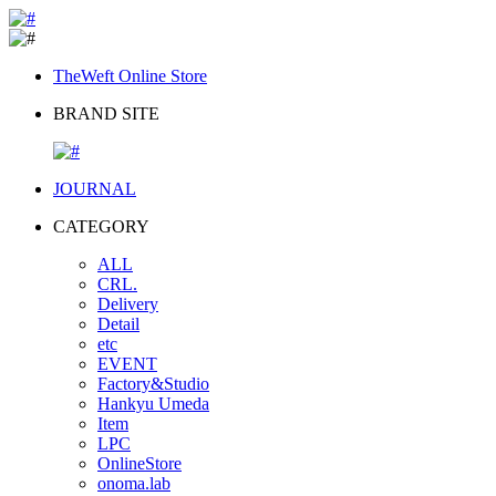
TheWeft Online Store
BRAND SITE
JOURNAL
CATEGORY
ALL
CRL.
Delivery
Detail
etc
EVENT
Factory&Studio
Hankyu Umeda
Item
LPC
OnlineStore
onoma.lab