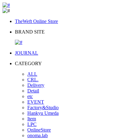
TheWeft Online Store
BRAND SITE
JOURNAL
CATEGORY
ALL
CRL.
Delivery
Detail
etc
EVENT
Factory&Studio
Hankyu Umeda
Item
LPC
OnlineStore
onoma.lab