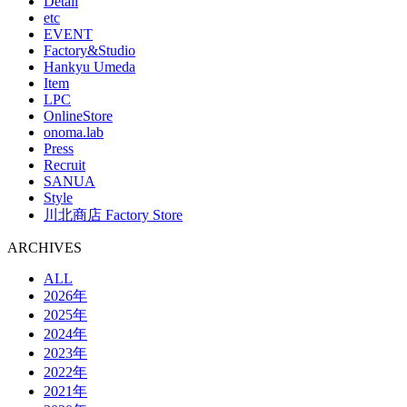
Detail
etc
EVENT
Factory&Studio
Hankyu Umeda
Item
LPC
OnlineStore
onoma.lab
Press
Recruit
SANUA
Style
川北商店 Factory Store
ARCHIVES
ALL
2026年
2025年
2024年
2023年
2022年
2021年