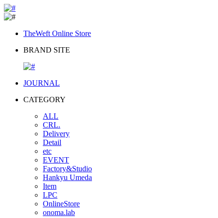
TheWeft Online Store
BRAND SITE
JOURNAL
CATEGORY
ALL
CRL.
Delivery
Detail
etc
EVENT
Factory&Studio
Hankyu Umeda
Item
LPC
OnlineStore
onoma.lab