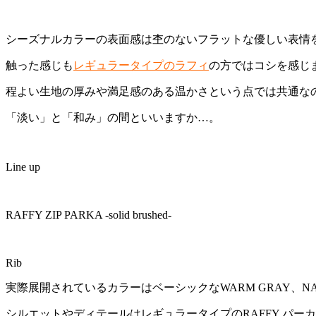
シーズナルカラーの表面感は杢のないフラットな優しい表情
触った感じも
レギュラータイプのラフィ
の方ではコシを感じ
程よい生地の厚みや満足感のある温かさという点では共通な
「淡い」と「和み」の間といいますか…。
Line up
RAFFY ZIP PARKA -solid brushed-
Rib
実際展開されているカラーはベーシックなWARM GRAY、
シルエットやディテールはレギュラータイプのRAFFY パー