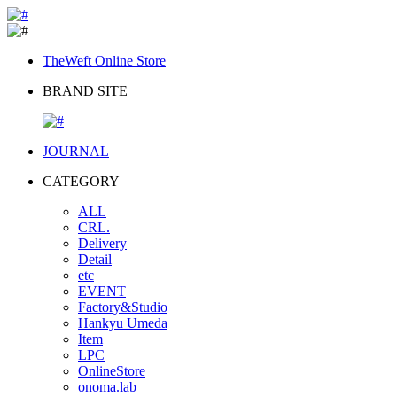
TheWeft Online Store
BRAND SITE
JOURNAL
CATEGORY
ALL
CRL.
Delivery
Detail
etc
EVENT
Factory&Studio
Hankyu Umeda
Item
LPC
OnlineStore
onoma.lab