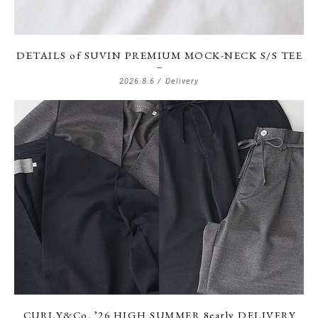
DETAILS of SUVIN PREMIUM MOCK-NECK S/S TEE
2026.8.6 /
Delivery
CURLY&Co. ’26 HIGH SUMMER 8early DELIVERY