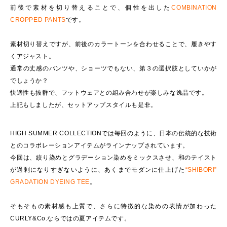
前後で素材を切り替えることで、個性を出した
COMBINATION
CROPPED PANTS
です。
素材切り替えですが、前後のカラートーンを合わせることで、履きやす
くアジャスト。
通常の丈感のパンツや、ショーツでもない、第３の選択肢としていかが
でしょうか？
快適性も抜群で、フットウェアとの組み合わせが楽しみな逸品です。
上記もしましたが、セットアップスタイルも是非。
HIGH SUMMER COLLECTIONでは毎回のように、日本の伝統的な技術
とのコラボレーションアイテムがラインナップされています。
今回は、絞り染めとグラデーション染めをミックスさせ、和のテイスト
が過剰になりすぎないように、あくまでモダンに仕上げた
“SHIBORI”
GRADATION DYEING TEE
。
そもそもの素材感も上質で、さらに特徴的な染めの表情が加わった
CURLY&Co.ならではの夏アイテムです。