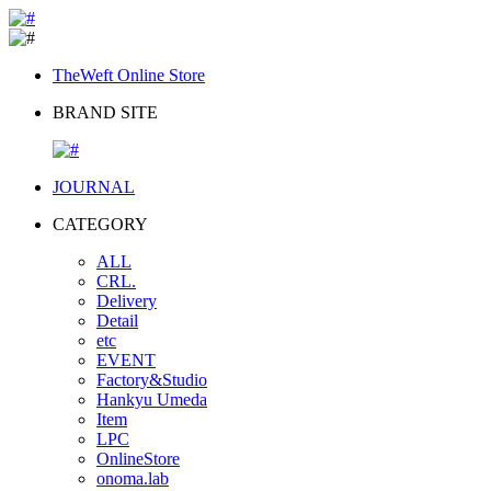
TheWeft Online Store
BRAND SITE
JOURNAL
CATEGORY
ALL
CRL.
Delivery
Detail
etc
EVENT
Factory&Studio
Hankyu Umeda
Item
LPC
OnlineStore
onoma.lab