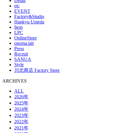
Detail
etc
EVENT
Factory&Studio
Hankyu Umeda
Item
LPC
OnlineStore
onoma.lab
Press
Recruit
SANUA
Style
川北商店 Factory Store
ARCHIVES
ALL
2026年
2025年
2024年
2023年
2022年
2021年