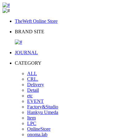
TheWeft Online Store
BRAND SITE
JOURNAL
CATEGORY
ALL
CRL.
Delivery
Detail
etc
EVENT
Factory&Studio
Hankyu Umeda
Item
LPC
OnlineStore
onoma.lab