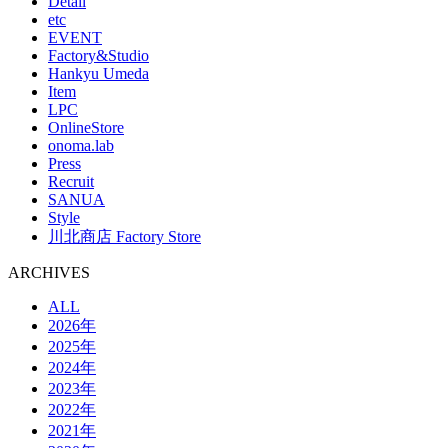
Detail
etc
EVENT
Factory&Studio
Hankyu Umeda
Item
LPC
OnlineStore
onoma.lab
Press
Recruit
SANUA
Style
川北商店 Factory Store
ARCHIVES
ALL
2026年
2025年
2024年
2023年
2022年
2021年