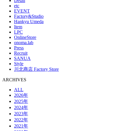
Detail
etc
EVENT
Factory&Studio
Hankyu Umeda
Item
LPC
OnlineStore
onoma.lab
Press
Recruit
SANUA
Style
川北商店 Factory Store
ARCHIVES
ALL
2026年
2025年
2024年
2023年
2022年
2021年