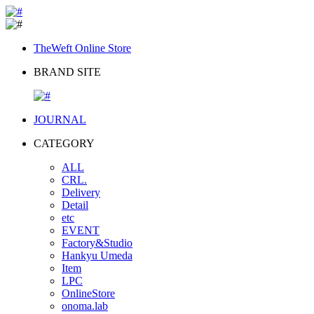
TheWeft Online Store
BRAND SITE
JOURNAL
CATEGORY
ALL
CRL.
Delivery
Detail
etc
EVENT
Factory&Studio
Hankyu Umeda
Item
LPC
OnlineStore
onoma.lab