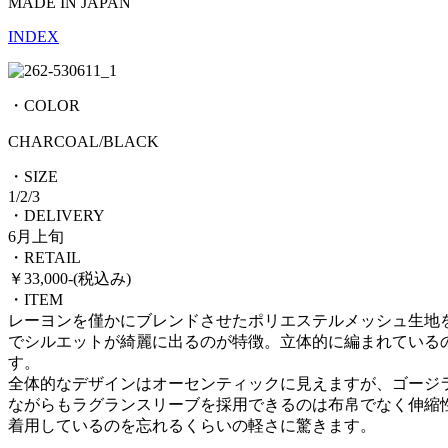
MADE IN JAPAN
INDEX
・COLOR
CHARCOAL/BLACK
・SIZE
1/2/3
・DELIVERY
6月上旬
・RETAIL
￥33,000-(税込み)
・ITEM
レーヨンを僅かにブレンドさせたポリエステルメッシュ生地
でシルエットが綺麗に出るのが特徴。立体的に編まれている
す。
全体的なデザインはオーセンティックに見えますが、ゴージ
ながらもラグランスリーブを採用できるのは布帛でなく伸縮
着用しているのを忘れるくらいの軽さに驚きます。