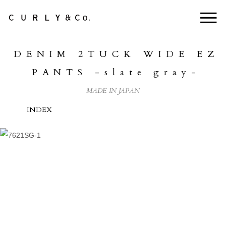
NEWS
DENIM 2TUCK WIDE EZ
ABOUT US
PANTS -slate gray-
COLLECTION
MADE IN JAPAN
PRODUCTS
INDEX
LifePackCollection
STOCKISTS
HEADSTORE
CONTACT
ONLINE STORE