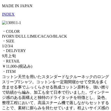
MADE IN JAPAN
INDEX
・COLOR
IVORY/DULL LIME/CACAO/BLACK
・SIZE
1/2/3/4
・DELIVERY
9月上旬
・RETAIL
￥11,000-(税込み)
・ITEM
コットン天竺を用いたスタンダードなクルーネックのロング
スリーブTシャツ。コットンを一定期間寝かせて空気を多く
含ませる事でふっくらさせる熟成コットン原料を、強い撚り
で紡績から編み、加工も全て日本で行いました。ヴィンテー
ジ感のある面構えと独特のドライタッチを特徴とし、染色、
整理工程において、高温スチーム機で蒸しながらセットする
ことで、素材に膨らみを持たせています。程よいサイズ感の