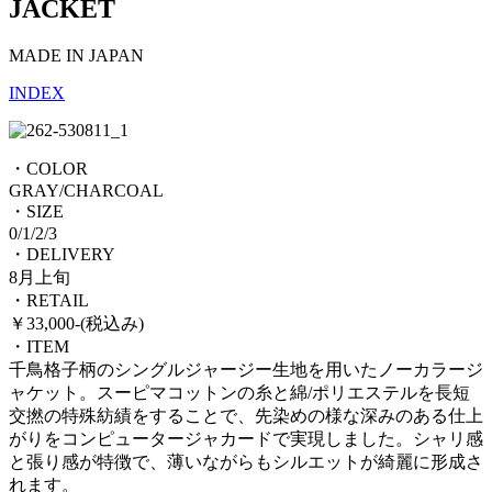
JACKET
MADE IN JAPAN
INDEX
・COLOR
GRAY/CHARCOAL
・SIZE
0/1/2/3
・DELIVERY
8月上旬
・RETAIL
￥33,000-(税込み)
・ITEM
千鳥格子柄のシングルジャージー生地を用いたノーカラージ
ャケット。スーピマコットンの糸と綿/ポリエステルを長短
交撚の特殊紡績をすることで、先染めの様な深みのある仕上
がりをコンピュータージャカードで実現しました。シャリ感
と張り感が特徴で、薄いながらもシルエットが綺麗に形成さ
れます。