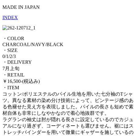
MADE IN JAPAN
INDEX
・COLOR
CHARCOAL/NAVY/BLACK
・SIZE
0/1/2/3
・DELIVERY
7月上旬
・RETAIL
￥16,500-(税込み)
・ITEM
コットン/ポリエステルのパイル生地を用いた七分袖のTシャ
ツ。異なる素材の染め分け技術によって、ビンテージ感のあ
る色褪せた見え方を表現しました。パイルの長さも短めで素
材自体も非常にしなやかなので着心地抜群です。
ラグランの袖丈は肘が隠れる長さに設定しているのでカジュ
アルになり過ぎず、コーディネートも選びません。裾にはス
トレッチバインダーを用いて微量にギャザーを施しているの