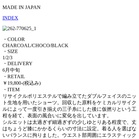
MADE IN JAPAN
INDEX
・COLOR
CHARCOAL/CHOCO/BLACK
・SIZE
1/2/3
・DELIVERY
6月中旬
・RETAIL
￥19,800-(税込み)
・ITEM
リサイクルポリエステルで編み立てたダブルフェイスのニッ
ト生地を用いたショーツ。回収した原料をケミカルリサイク
ルによって一度引き揃えの三子糸にした後に仮撚りという工
程を経て、表面の風合いに変化を出しています。
シルエットは太過ぎず細過ぎずの少しゆとりある程度で、丈
はちょうど膝にかかるくらいの寸法に設定。着る人を選ばな
いバランスに拘りました。ウエスト部周囲にエラスティック