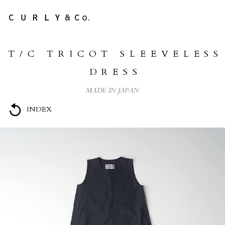
NEWS
T/C TRICOT SLEEVELESS
ABOUT US
DRESS
COLLECTION
MADE IN JAPAN
PRODUCTS
INDEX
LifePackCollection
STOCKISTS
HEADSTORE
CONTACT
ONLINE STORE