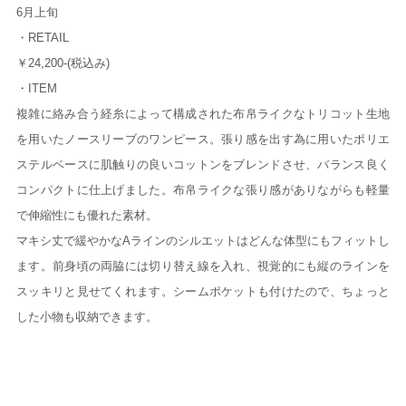
6月上旬
・RETAIL
￥24,200-(税込み)
・ITEM
複雑に絡み合う経糸によって構成された布帛ライクなトリコット生地
を用いたノースリーブのワンピース。張り感を出す為に用いたポリエ
ステルベースに肌触りの良いコットンをブレンドさせ、バランス良く
コンパクトに仕上げました。布帛ライクな張り感がありながらも軽量
で伸縮性にも優れた素材。
マキシ丈で緩やかなAラインのシルエットはどんな体型にもフィットし
ます。前身頃の両脇には切り替え線を入れ、視覚的にも縦のラインを
スッキリと見せてくれます。シームポケットも付けたので、ちょっと
した小物も収納できます。