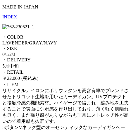
MADE IN JAPAN
INDEX
・COLOR
LAVENDER/GRAY/NAVY
・SIZE
0/1/2/3
・DELIVERY
5月中旬
・RETAIL
￥22,000-(税込み)
・ITEM
リサイクルナイロンにポリウレタンを高含有率でブレンドさ
せたトリコット生地を用いたカーディガン。UVプロテクト
と接触冷感の機能素材。ハイゲージで編まれ、編み地を工夫
することで表面にシボ感を作り出しており、薄く軽く肌離れ
も良く、また張り感がありながらも非常にストレッチ性が高
いので着用感も抜群です。
5ボタンVネック型のオーセンティックなカーディガンベー