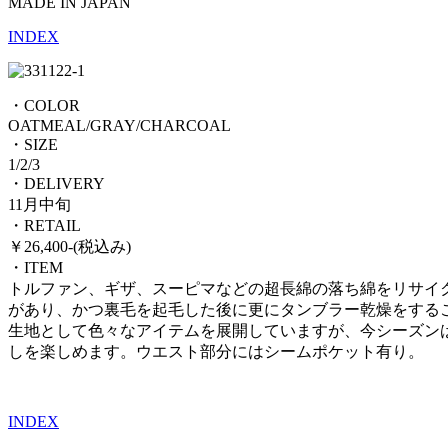
MADE IN JAPAN
INDEX
・COLOR
OATMEAL/GRAY/CHARCOAL
・SIZE
1/2/3
・DELIVERY
11月中旬
・RETAIL
￥26,400-(税込み)
・ITEM
トルファン、ギザ、スーピマなどの超長綿の落ち綿をリサイ
があり、かつ裏毛を起毛した後に更にタンブラー乾燥をするこ
生地として色々なアイテムを展開していますが、今シーズン
しを楽しめます。ウエスト部分にはシームポケット有り。
INDEX