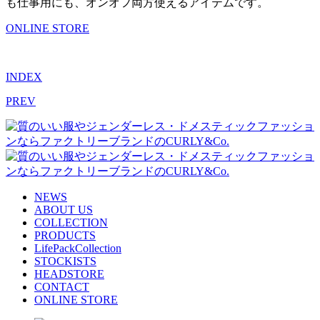
も仕事用にも、オンオフ両方使えるアイテムです。
ONLINE STORE
INDEX
PREV
NEWS
ABOUT US
COLLECTION
PRODUCTS
LifePackCollection
STOCKISTS
HEADSTORE
CONTACT
ONLINE STORE