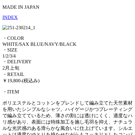
MADE IN JAPAN
INDEX
・COLOR
WHITE/SAX BLUE/NAVY/BLACK
・SIZE
1/2/3/4
・DELIVERY
2月上旬
・RETAIL
￥19,800-(税込み)
・ITEM
ポリエステルとコットンをブレンドして編み立てた天竺素材
を用いたシンプルなシャツ。ハイゲージかつプレーティング
で編み立てているため、薄さの割には透けにくく、適度なハ
リ感があり、表面には特殊加工を施し毛羽を抑え、ナチュラ
ルな光沢感のある滑らかな風合いに仕上げています。シルエ
ットは適度なゆとりを持たせながらもスッキリとしたコンパ