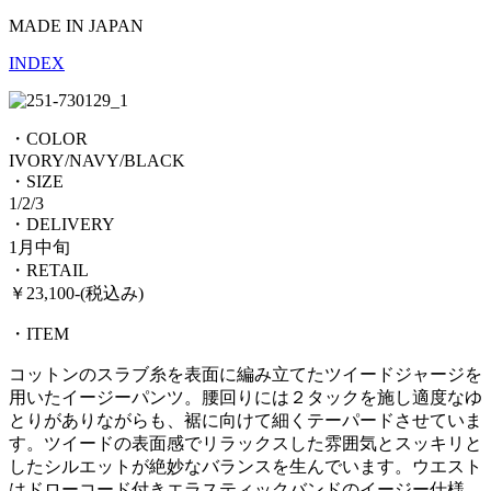
MADE IN JAPAN
INDEX
・COLOR
IVORY/NAVY/BLACK
・SIZE
1/2/3
・DELIVERY
1月中旬
・RETAIL
￥23,100-(税込み)
・ITEM
コットンのスラブ糸を表面に編み立てたツイードジャージを
用いたイージーパンツ。腰回りには２タックを施し適度なゆ
とりがありながらも、裾に向けて細くテーパードさせていま
す。ツイードの表面感でリラックスした雰囲気とスッキリと
したシルエットが絶妙なバランスを生んでいます。ウエスト
はドローコード付きエラスティックバンドのイージー仕様。