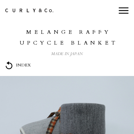
NEWS
MELANGE RAFFY
ABOUT US
UPCYCLE BLANKET
COLLECTION
MADE IN JAPAN
PRODUCTS
INDEX
LifePackCollection
STOCKISTS
HEADSTORE
CONTACT
ONLINE STORE