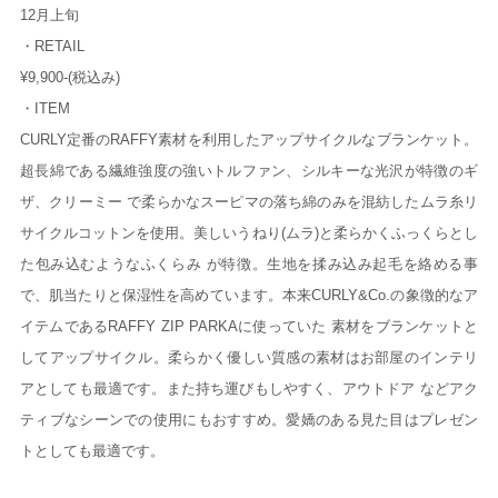
12月上旬
・RETAIL
¥9,900-(税込み)
・ITEM
CURLY定番のRAFFY素材を利用したアップサイクルなブランケット。
超長綿である繊維強度の強いトルファン、シルキーな光沢が特徴のギ
ザ、クリーミー で柔らかなスーピマの落ち綿のみを混紡したムラ糸リ
サイクルコットンを使用。美しいうねり(ムラ)と柔らかくふっくらとし
た包み込むようなふくらみ が特徴。生地を揉み込み起毛を絡める事
で、肌当たりと保湿性を高めています。本来CURLY&Co.の象徴的なア
イテムであるRAFFY ZIP PARKAに使っていた 素材をブランケットと
してアップサイクル。柔らかく優しい質感の素材はお部屋のインテリ
アとしても最適です。また持ち運びもしやすく、アウトドア などアク
ティブなシーンでの使用にもおすすめ。愛嬌のある見た目はプレゼン
トとしても最適です。