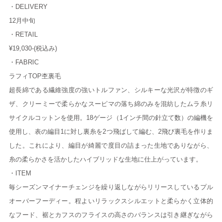
・DELIVERY
12月中旬
・RETAIL
¥19,030-(税込み)
・FABRIC
ラフィTOP杢裏毛
超長綿である繊維強度の強いトルファン、シルキーな光沢が特徴のギ
ザ、クリーミーで柔らかなスーピマの落ち綿のみを混紡したムラ糸リ
サイクルコットンを使用。18ゲージ（1インチ間の針立て数）の編機を
使用し、表の編目1に対し裏糸を2つ飛ばして編む、2飛び裏毛を作りま
した。これにより、編目が綺麗で度目の詰まった生地でありながら、
糸の柔らかさを活かしたハイブリッドな生地に仕上がっています。
・ITEM
毎シーズンマイナーチェンジを繰り返しながらリリースしているプル
オーバーフーディー。程よいリラックスシルエットと柔らかく立体的
なフード、裾とカフスのフライスの高さのバランスは引き継ぎながら