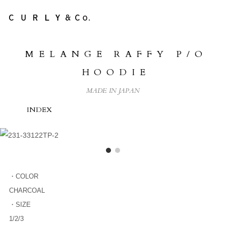
NEWS
MELANGE RAFFY P/O
ABOUT US
HOODIE
COLLECTION
MADE IN JAPAN
PRODUCTS
INDEX
LifePackCollection
STOCKISTS
HEADSTORE
・COLOR
CONTACT
CHARCOAL
・SIZE
ONLINE STORE
1/2/3