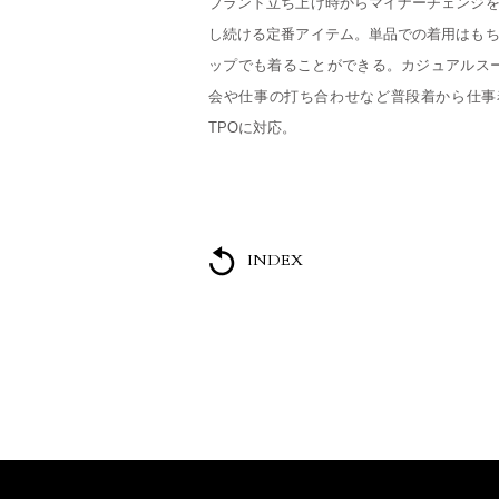
ブランド立ち上げ時からマイナーチェンジ
し続ける定番アイテム。単品での着用はも
ップでも着ることができる。カジュアルス
会や仕事の打ち合わせなど普段着から仕事
TPOに対応。
INDEX