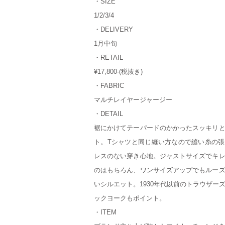
・SIZE
1/2/3/4
・DELIVERY
1月中旬
・RETAIL
¥17,800-(税抜き)
・FABRIC
マルチレイヤージャージー
・DETAIL
裾にかけてテーパードのかかったスッキリ
ト。Tシャツと同じ縫い方なので縫い糸の
レスのない穿き心地。ジャストサイズでキ
のはもちろん、ワンサイズアップでもルー
いシルエット。1930年代以前のトラウザー
ックヨークもポイント。
・ITEM