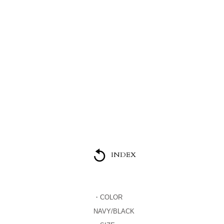
NEWS
ABOUT US
COLLECTION
INDEX
・COLOR
NAVY/BLACK