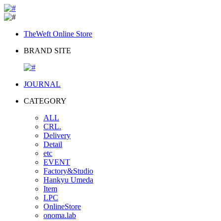
TheWeft Online Store
BRAND SITE
JOURNAL
CATEGORY
ALL
CRL.
Delivery
Detail
etc
EVENT
Factory&Studio
Hankyu Umeda
Item
LPC
OnlineStore
onoma.lab