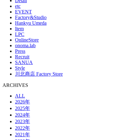
Detail
etc
EVENT
Factory&Studio
Hankyu Umeda
Item
LPC
OnlineStore
onoma.lab
Press
Recruit
SANUA
Style
川北商店 Factory Store
ARCHIVES
ALL
2026年
2025年
2024年
2023年
2022年
2021年